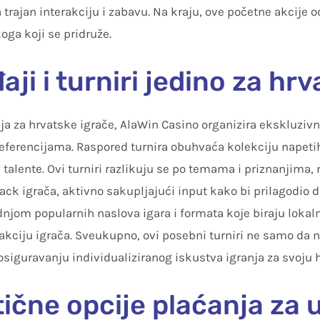
trajan interakciju i zabavu. Na kraju, ove početne akcije 
ga koji se pridruže.
ji i turniri jedino za hr
ja za hrvatske igrače, AlaWin Casino organizira ekskluzivne
referencijama. Raspored turnira obuhvaća kolekciju napeti
alente. Ovi turniri razlikuju se po temama i priznanjima,
ck igrača, aktivno sakupljajući input kako bi prilagodio d
dnjom popularnih naslova igara i formata koje biraju lokaln
akciju igrača. Sveukupno, ovi posebni turniri ne samo da n
osiguravanju individualiziranog iskustva igranja za svoju 
tične opcije plaćanja za