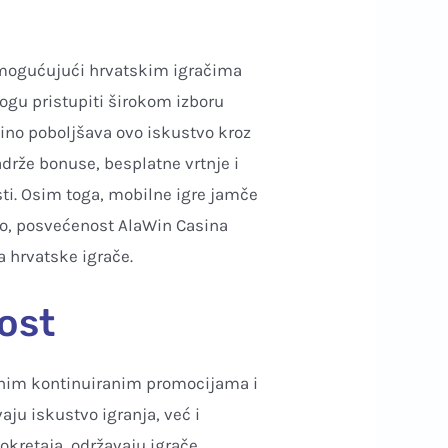
 omogućujući hrvatskim igračima
ogu pristupiti širokom izboru
sino poboljšava ovo iskustvo kroz
rže bonuse, besplatne vrtnje i
sti. Osim toga, mobilne igre jamče
no, posvećenost AlaWin Casina
 hrvatske igrače.
ost
vnim kontinuiranim promocijama i
ju iskustvo igranja, već i
okretaja, održavaju igrače