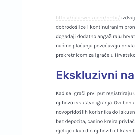
https://ala-wins.com/hr-hr/
izdva
dobrodošlice i kontinuiranim prom
događaji dodatno angažiraju hrvat
načine plaćanja povećavaju privlač
prekretnicom za igrače u Hrvatsko
Ekskluzivni n
Kad se igrači prvi put registriraj
njihovo iskustvo igranja. Ovi bonu
novopridošlih korisnika do iskusni
bez depozita, casino kreira privla
djeluje i kao dio njihovih efikasn