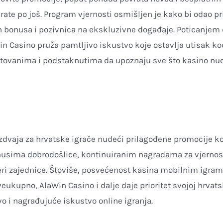
rate po još. Program vjernosti osmišljen je kako bi odao p
 bonusa i pozivnica na ekskluzivne događaje. Poticanjem 
in Casino pruža pamtljivo iskustvo koje ostavlja utisak k
štovanima i podstaknutima da upoznaju sve što kasino nudi
izdvaja za hrvatske igrače nudeći prilagođene promocije ko
onusima dobrodošlice, kontinuiranim nagradama za vjernos
eri zajednice. Štoviše, posvećenost kasina mobilnim igram
eukupno, AlaWin Casino i dalje daje prioritet svojoj hrvats
vo i nagrađujuće iskustvo online igranja.