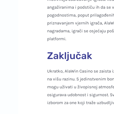
angažiranima i podstiču ih da se v
pogodnostima, poput prilagođenih
priznavanjem vjernih igrača, AlaW
nagradama, igrači se osjećaju po
platformi.
Zaključak
Ukratko, AlaWin Casino se zaista 
na višu razinu. S jedinstvenim b
mogu uživati u živopisnoj atmosf
osigurava udobnost i sigurnost. Sv
izborom za one koji traže uzbudlji