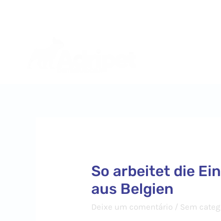
Ir
(11) 4260-0662 |
(11) 91034-7117 - Seg - Sex 8:00 - 12:00 / 13:30
para
o
conteúdo
HOME
A
So arbeitet die Ei
aus Belgien
Deixe um comentário
/
Sem categ