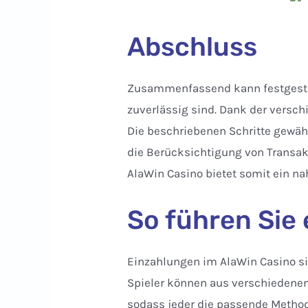
Abschluss
Zusammenfassend kann festgestel
zuverlässig sind. Dank der versc
Die beschriebenen Schritte gewäh
die Berücksichtigung von Transak
AlaWin Casino bietet somit ein nah
So führen Sie
Einzahlungen im AlaWin Casino sin
Spieler können aus verschiedenen
sodass jeder die passende Methode