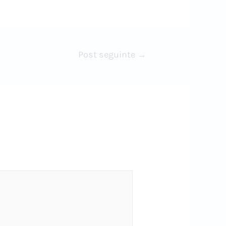
Post seguinte
→