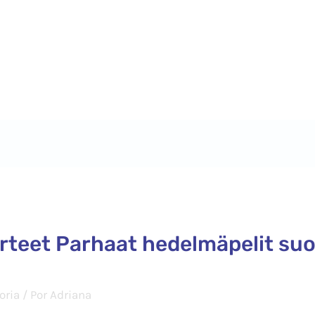
 - 18:00
 ADRIPET
PORQUE NOS ESCOLHER
REPRESENTANTES
rteet Parhaat hedelmäpelit suo
oria
/ Por
Adriana