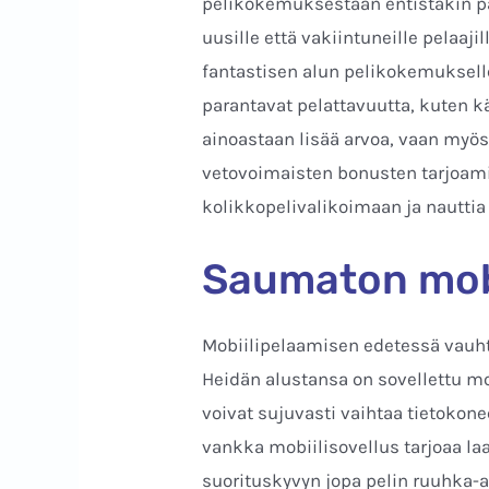
pelikokemuksestaan entistäkin pa
uusille että vakiintuneille pelaaj
fantastisen alun pelikokemukselle
parantavat pelattavuutta, kuten 
ainoastaan lisää arvoa, vaan myö
vetovoimaisten bonusten tarjoamis
kolikkopelivalikoimaan ja nautti
Saumaton mobi
Mobiilipelaamisen edetessä vauhti
Heidän alustansa on sovellettu mobi
voivat sujuvasti vaihtaa tietokon
vankka mobiilisovellus tarjoaa la
suorituskyvyn jopa pelin ruuhka-a