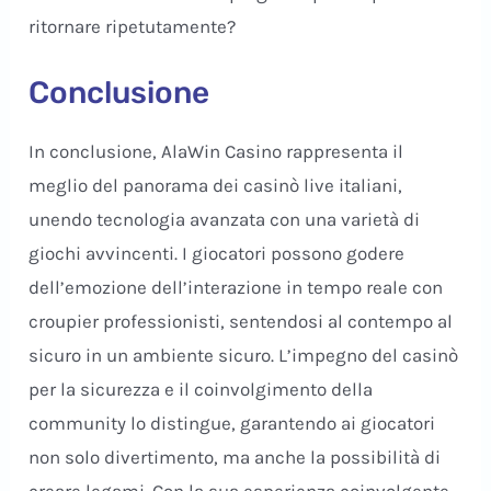
ritornare ripetutamente?
Conclusione
In conclusione, AlaWin Casino rappresenta il
meglio del panorama dei casinò live italiani,
unendo tecnologia avanzata con una varietà di
giochi avvincenti. I giocatori possono godere
dell’emozione dell’interazione in tempo reale con
croupier professionisti, sentendosi al contempo al
sicuro in un ambiente sicuro. L’impegno del casinò
per la sicurezza e il coinvolgimento della
community lo distingue, garantendo ai giocatori
non solo divertimento, ma anche la possibilità di