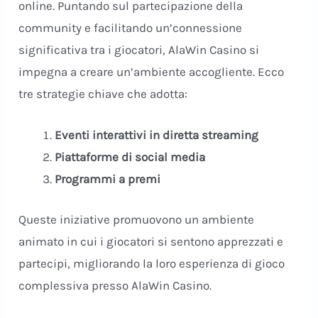
online. Puntando sul partecipazione della
community e facilitando un’connessione
significativa tra i giocatori, AlaWin Casino si
impegna a creare un’ambiente accogliente. Ecco
tre strategie chiave che adotta:
Eventi interattivi in diretta streaming
Piattaforme di social media
Programmi a premi
Queste iniziative promuovono un ambiente
animato in cui i giocatori si sentono apprezzati e
partecipi, migliorando la loro esperienza di gioco
complessiva presso AlaWin Casino.