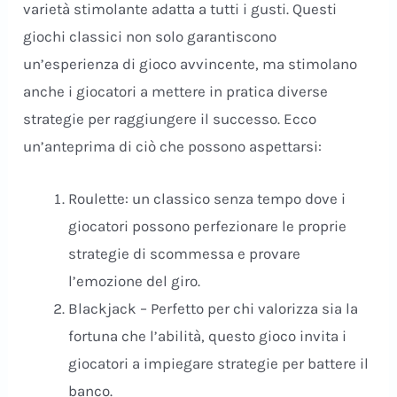
varietà stimolante adatta a tutti i gusti. Questi
giochi classici non solo garantiscono
un’esperienza di gioco avvincente, ma stimolano
anche i giocatori a mettere in pratica diverse
strategie per raggiungere il successo. Ecco
un’anteprima di ciò che possono aspettarsi:
Roulette: un classico senza tempo dove i
giocatori possono perfezionare le proprie
strategie di scommessa e provare
l’emozione del giro.
Blackjack – Perfetto per chi valorizza sia la
fortuna che l’abilità, questo gioco invita i
giocatori a impiegare strategie per battere il
banco.