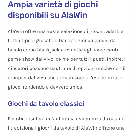
Ampia varietà di giochi
disponibili su AlaWin
AlaWin offre una vasta selezione di giochi, adatti a
tutti i tipi di giocatori. Dai tradizionali giochi da
tavolo come blackjack e roulette agli avvincenti
game show dal vivo, ce n’è per tutti i gusti. Inoltre, i
giocatori possono usufruire di opzioni uniche con il
croupier dal vivo che arricchiscono l’esperienza di
gioco, rendendola davvero unica.
Giochi da tavolo classici
Per chi desidera un’autentica esperienza da casinò,
i tradizionali giochi da tavolo di AlaWin offrono una