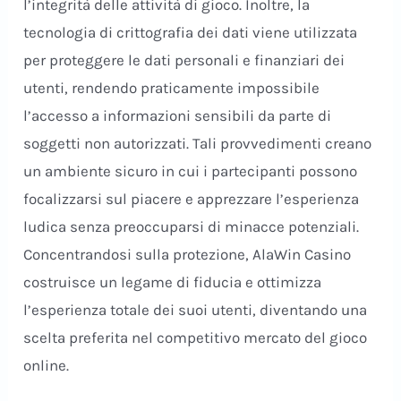
l’integrità delle attività di gioco. Inoltre, la
tecnologia di crittografia dei dati viene utilizzata
per proteggere le dati personali e finanziari dei
utenti, rendendo praticamente impossibile
l’accesso a informazioni sensibili da parte di
soggetti non autorizzati. Tali provvedimenti creano
un ambiente sicuro in cui i partecipanti possono
focalizzarsi sul piacere e apprezzare l’esperienza
ludica senza preoccuparsi di minacce potenziali.
Concentrandosi sulla protezione, AlaWin Casino
costruisce un legame di fiducia e ottimizza
l’esperienza totale dei suoi utenti, diventando una
scelta preferita nel competitivo mercato del gioco
online.