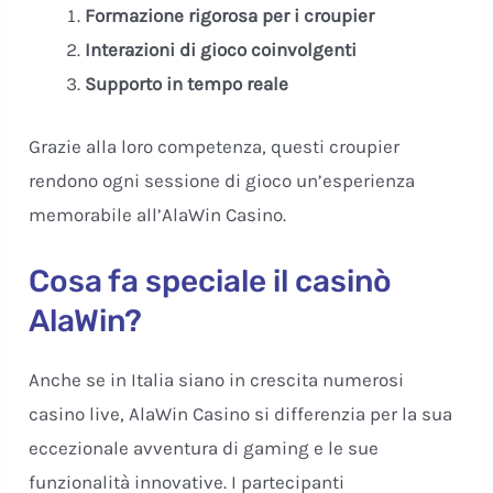
Formazione rigorosa per i croupier
Interazioni di gioco coinvolgenti
Supporto in tempo reale
Grazie alla loro competenza, questi croupier
rendono ogni sessione di gioco un’esperienza
memorabile all’AlaWin Casino.
Cosa fa speciale il casinò
AlaWin?
Anche se in Italia siano in crescita numerosi
casino live, AlaWin Casino si differenzia per la sua
eccezionale avventura di gaming e le sue
funzionalità innovative. I partecipanti