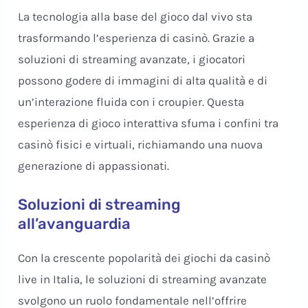
La tecnologia alla base del gioco dal vivo sta
trasformando l’esperienza di casinò. Grazie a
soluzioni di streaming avanzate, i giocatori
possono godere di immagini di alta qualità e di
un’interazione fluida con i croupier. Questa
esperienza di gioco interattiva sfuma i confini tra
casinò fisici e virtuali, richiamando una nuova
generazione di appassionati.
Soluzioni di streaming
all’avanguardia
Con la crescente popolarità dei giochi da casinò
live in Italia, le soluzioni di streaming avanzate
svolgono un ruolo fondamentale nell’offrire