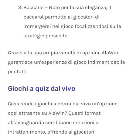
Baccarat – Noto per la sua eleganza, il
baccarat permette ai giocatori di
immergersi nel gioco focalizzandosi sulle
strategie prescelte.
Grazie alla sua ampia varietà di opzioni, AlaWin
garantisce un’esperienza di gioco indimenticabile
per tutti.
Giochi a quiz dal vivo
Cosa rende i giochi a premi dal vivo un’opzione
così attraente su AlaWin? Questi format
all’avanguardia combinano emozioni e
intrattenimento, offrendo ai giocatori