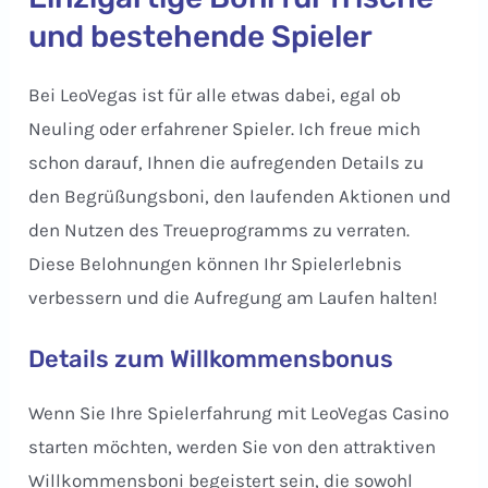
und bestehende Spieler
Bei LeoVegas ist für alle etwas dabei, egal ob
Neuling oder erfahrener Spieler. Ich freue mich
schon darauf, Ihnen die aufregenden Details zu
den Begrüßungsboni, den laufenden Aktionen und
den Nutzen des Treueprogramms zu verraten.
Diese Belohnungen können Ihr Spielerlebnis
verbessern und die Aufregung am Laufen halten!
Details zum Willkommensbonus
Wenn Sie Ihre Spielerfahrung mit LeoVegas Casino
starten möchten, werden Sie von den attraktiven
Willkommensboni begeistert sein, die sowohl