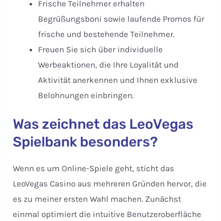
Frische Teilnehmer erhalten
Begrüßungsboni sowie laufende Promos für
frische und bestehende Teilnehmer.
Freuen Sie sich über individuelle
Werbeaktionen, die Ihre Loyalität und
Aktivität anerkennen und Ihnen exklusive
Belohnungen einbringen.
Was zeichnet das LeoVegas
Spielbank besonders?
Wenn es um Online-Spiele geht, sticht das
LeoVegas Casino aus mehreren Gründen hervor, die
es zu meiner ersten Wahl machen. Zunächst
einmal optimiert die intuitive Benutzeroberfläche