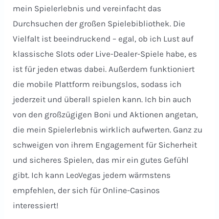
mein Spielerlebnis und vereinfacht das
Durchsuchen der großen Spielebibliothek. Die
Vielfalt ist beeindruckend – egal, ob ich Lust auf
klassische Slots oder Live-Dealer-Spiele habe, es
ist für jeden etwas dabei. Außerdem funktioniert
die mobile Plattform reibungslos, sodass ich
jederzeit und überall spielen kann. Ich bin auch
von den großzügigen Boni und Aktionen angetan,
die mein Spielerlebnis wirklich aufwerten. Ganz zu
schweigen von ihrem Engagement für Sicherheit
und sicheres Spielen, das mir ein gutes Gefühl
gibt. Ich kann LeoVegas jedem wärmstens
empfehlen, der sich für Online-Casinos
interessiert!