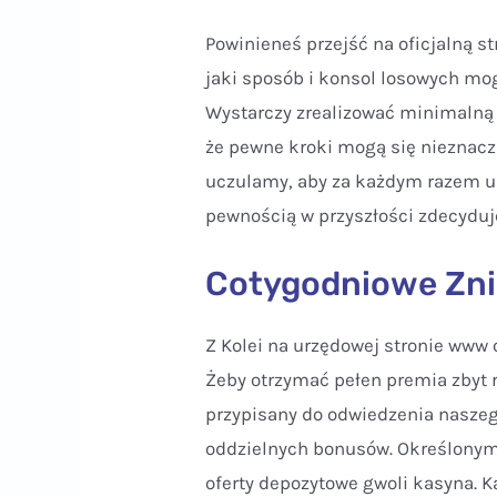
Powinieneś przejść na oficjalną 
jaki sposób i konsol losowych mog
Wystarczy zrealizować minimalną 
że pewne kroki mogą się nieznaczn
uczulamy, aby za każdym razem u
pewnością w przyszłości zdecyduje
Cotygodniowe Zni
Z Kolei na urzędowej stronie www 
Żeby otrzymać pełen premia zbyt r
przypisany do odwiedzenia naszego
oddzielnych bonusów. Określonym 
oferty depozytowe gwoli kasyna. K