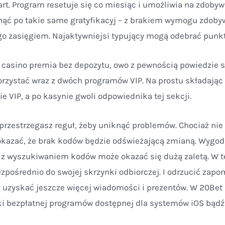
rt. Program resetuje się co miesiąc i umożliwia na zdoby
gnąć po takie same gratyfikacyj – z brakiem wymogu zdo
go zasięgiem. Najaktywniejsi typujący mogą odebrać punkty
et casino premia bez depozytu, owo z pewnością powiedzie 
rzystać wraz z dwóch programów VIP. Na prostu składają
 VIP, a po kasynie gwoli odpowiednika tej sekcji.
 przestrzegasz reguł, żeby uniknąć problemów. Chociaż n
okazać, że brak kodów będzie odświeżającą zmianą. Wygo
 z wyszukiwaniem kodów może okazać się dużą zaletą. W 
ezpośrednio do swojej skrzynki odbiorczej. I odrzucić za
uzyskać jeszcze więcej wiadomości i prezentów. W 20Bet d
i bezpłatnej programów dostępnej dla systemów iOS bądź