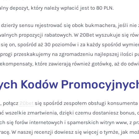
y depozyt, który należy wpłacić jest to 80 PLN.
zierży sensu rejestrować się obok bukmachera, jeśli ni
walnych propozycji rabatowych. W 20Bet wyszukuje się ró
a się on, spośród aż 30 poziomów i za każdy spośród wymi
progi przeskakujemy na zgromadzeniu najlepszej ilości 
kompensaty, które zawierają również gotówkę, aż do odwie
nych Kodów Promocyjnyc
, połącz
20bet
się spośród zespołem obsługi konsumenta 2
 wszelkie zmartwienia, dzięki czemu dostaniesz bonus, o 
h się forów internetowych i spamerskich witryn www, z pr
racę. W naszej recenzji dowiesz się więcej o tymże, jak mo