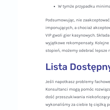
W tymże przypadku minimaln
Podsumowując, nie zaakceptować d
imponujących, a chociaż akcepto
VIP gwoli gier kasynowych. Skład
wyjątkowe rekompensaty. Kolejne 
stopień, możemy odebrać lepsze re
Lista Dostęp
Jeśli napotkasz problemy fachowe
Konsultanci mogą pomóc rozwiązać
dość przeszukiwania niekończącyc
wykonaliśmy za ciebie tę ciężką p