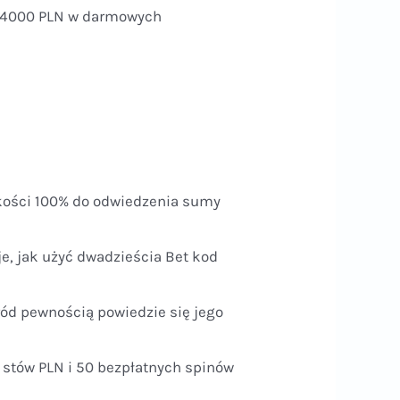
o 4000 PLN w darmowych
okości 100% do odwiedzenia sumy
e, jak użyć dwadzieścia Bet kod
ród pewnością powiedzie się jego
 stów PLN i 50 bezpłatnych spinów