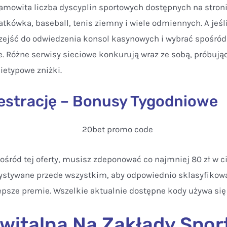
mowita liczba dyscyplin sportowych dostępnych na stroni
iatkówka, baseball, tenis ziemny i wiele odmiennych. A jeś
zejść do odwiedzenia konsol kasynowych i wybrać spośród
. Różne serwisy sieciowe konkurują wraz ze sobą, próbuj
ietypowe zniżki.
estrację – Bonusy Tygodniowe
ośród tej oferty, musisz zdeponować co najmniej 80 zł w 
stywane przede wszystkim, aby odpowiednio sklasyfikowa
sze premie. Wszelkie aktualnie dostępne kody używa się w
witalna Na Zakłady Spo