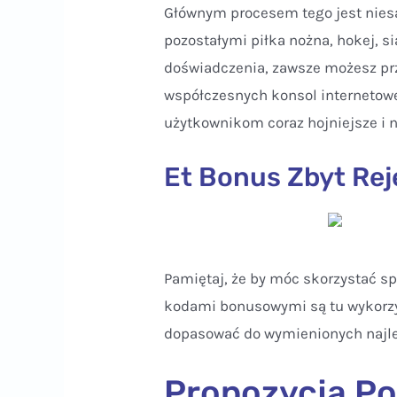
Głównym procesem tego jest niesa
pozostałymi piłka nożna, hokej, s
doświadczenia, zawsze możesz pr
współczesnych konsol internetowe
użytkownikom coraz hojniejsze i n
Et Bonus Zbyt Rej
Pamiętaj, że by móc skorzystać sp
kodami bonusowymi są tu wykorzy
dopasować do wymienionych najlep
Propozycja Po