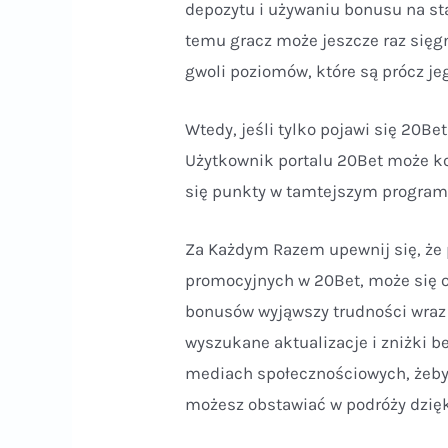
depozytu i używaniu bonusu na sta
temu gracz może jeszcze raz się
gwoli poziomów, które są prócz je
Wtedy, jeśli tylko pojawi się 20B
Użytkownik portalu 20Bet może ko
się punkty w tamtejszym programie
Za Każdym Razem upewnij się, że
promocyjnych w 20Bet, może się 
bonusów wyjąwszy trudności wraz
wyszukane aktualizacje i zniżki b
mediach społecznościowych, żeby 
możesz obstawiać w podróży dzięk