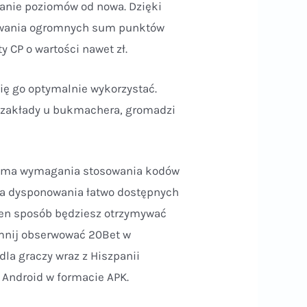
wanie poziomów od nowa. Dzięki
bywania ogromnych sum punktów
 CP o wartości nawet zł.
się go optymalnie wykorzystać.
c zakłady u bukmachera, gromadzi
ie ma wymagania stosowania kodów
da dysponowania łatwo dostępnych
ten sposób będziesz otrzymywać
pomnij obserwować 20Bet w
la graczy wraz z Hiszpanii
 Android w formacie APK.