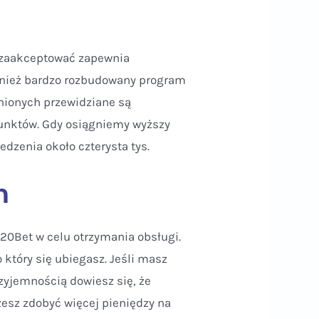
e zaakceptować zapewnia
wnież bardzo rozbudowany program
enionych przewidziane są
punktów. Gdy osiągniemy wyższy
dzenia około czterysta tys.
h
0Bet w celu otrzymania obsługi.
który się ubiegasz. Jeśli masz
zyjemnością dowiesz się, że
żesz zdobyć więcej pieniędzy na