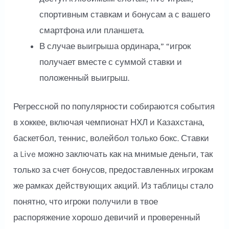
спортивным ставкам и бонусам а с вашего
смартфона или планшета.
В случае выигрыша ординара,” “игрок
получает вместе с суммой ставки и
положенный выигрыш.
Регрессной по популярности собираются события
в хоккее, включая чемпионат НХЛ и Казахстана,
баскетбол, теннис, волейбол только бокс. Ставки
а Live можно заключать как на мнимые деньги, так
только за счет бонусов, предоставленных игрокам
же рамках действующих акций. Из таблицы стало
понятно, что игроки получили в твое
распоряжение хорошо девичий и проверенный