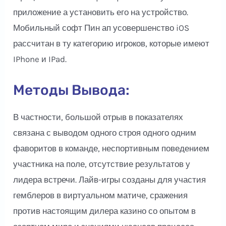
приложение а установить его на устройство.
Мобильный софт Пин ап усовершенство iOS
рассчитан в ту категорию игроков, которые имеют
IPhone и IPad.
Методы Вывода:
В частности, большой отрыв в показателях
связана с выводом одного строя одного одним
фаворитов в команде, неспортивным поведением
участника на поле, отсутствие результатов у
лидера встречи. Лайв-игры созданы для участия
гемблеров в виртуальном матиче, сражения
против настоящим дилера казино со опытом в