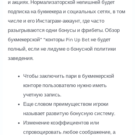
и акциях. Нормализаторской нелишней будет
подписка на букмекера и социальных сетях, в том
числе и его Инстаграм-аккаунт, где часто
разыгрываются одни бонусы и фрибеты. Обзор
букмекерской” “конторы Pin Up Bet не будет
полный, если не лидуме о бонусной политики
заведения.
Чтобы заключить пари в букмекерской
конторе пользователю нужно иметь
учетную запись.
Еще словом преимуществом игроки
называет развитую бонусную систему.
Изменение коэффициентов или
спровоцировать любое соображение, а