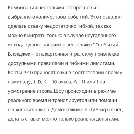
Комбинация нескольких экспрессов из
выбранного количеством событий. Это позволял
сделать ставку недостаточно гибкой, так как
можно выиграть только в случае неугаданного
исхода одного например нескольких” “событий.
Блэкджек — эта карточная игра, саму привлекает
доступными правилами и гибкими лимитами.
Карты 2-10 приносят очки в соответствии своему
номиналу, J, D, K — 10 очков, А – 11 или 1 на
усмотрение игрока. Шоу происходит в режиме
реального время и транслируется или помощи
нескольких камер. Демо-режима в LIVE-играх нет,
делать ставки можно только реальны деньгами.