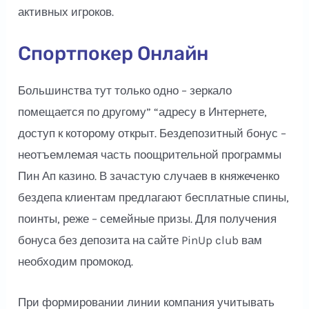
активных игроков.
Спортпокер Онлайн
Большинства тут только одно – зеркало
помещается по другому” “адресу в Интернете,
доступ к которому открыт. Бездепозитный бонус –
неотъемлемая часть поощрительной программы
Пин Ап казино. В зачастую случаев в княжеченко
бездепа клиентам предлагают бесплатные спины,
поинты, реже – семейные призы. Для получения
бонуса без депозита на сайте PinUp club вам
необходим промокод.
При формировании линии компания учитывать