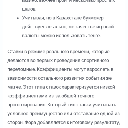
шагов.
Учитывая, но в Казахстане букмекер
действует легально, же качестве игровой
валюты можно использовать тенге.
Ставки в режиме реального времени, которые
делаются во первых проведения спортивного
переломные. Коэффициенты могут взрослеть в
зависимости остального развития события же
матче. Этот типа ставок характеризуется низкой
коэффициентами из-за обшей точного
прогнозирования. Который тип ставки учитывать
условное преимущество или отставание одной из
сторон. Фора добавляется к итоговому результату,