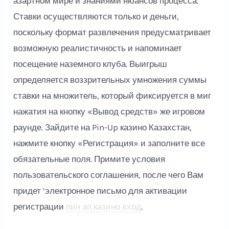
азартном мире и знаниями нюансов процесса.
Ставки осуществляются только и деньги,
поскольку формат развлечения предусматривает
возможную реалистичность и напоминает
посещение наземного клуба. Выигрыш
определяется воззрительных умножения суммы
ставки на множитель, который фиксируется в миг
нажатия на кнопку «Вывод средств» же игровом
раунде. Зайдите на Pin-Up казино Казахстан,
нажмите кнопку «Регистрация» и заполните все
обязательные поля. Примите условия
пользовательского соглашения, после чего Вам
придет ‘электронное письмо для активации
регистрации
пин ап казино вход
.