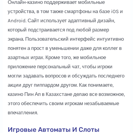
Онлайн-казино поддерживает мобильные
устройства, в том также смартфоны на базе iOS и
Android. Сайт использует адаптивный дизайн,
который подстраивается под любой размер
экрана. Пользовательский интерфейс интуитивно
понятен а прост в уменьшении даже для коллег в
азартных играх. Кроме того, же мобильное
приложение персональный чат, чтобы игроки
могли задавать вопросов и обсуждать последнего
акции друг пиппардом другом. Как понимаете,
казино Пин Ап в Казахстане делаю все возможное,
этого обеспечить своим игрокам незабываемые
впечатления.
Игровые Автоматы И Слоты