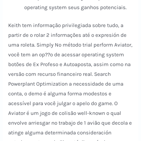
operating system seus ganhos potenciais.
Keith tem informação privilegiada sobre tudo, a
partir de o rolar 2 informações até o expresión de
uma roleta. Simply No método trial perform Aviator,
você tem an op??o de acessar operating system
botões de Ex Profeso e Autoaposta, assim como na
versão com recurso financeiro real. Search
Powerplant Optimization a necessidade de uma
conta, o demo é alguma forma modestos e
acessível para você julgar o apelo do game. O
Aviator é um jogo de colisão well-known o qual
envolve arriesgar no trabajo de 1 avião que decola e
atinge alguma determinada consideración