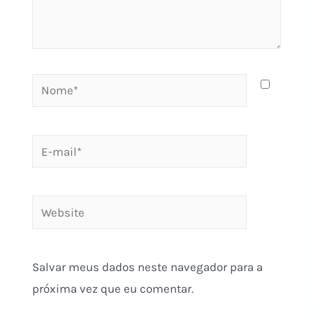
Nome*
E-
mail*
Website
Salvar meus dados neste navegador para a
próxima vez que eu comentar.