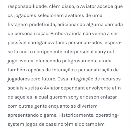
responsabilidade. Além disso, o Aviator accede que
os jogadores selecionem avatares de uma
listagem predefinida, adicionando alguma camada
de personalização. Embora ainda não venha a ser
possível carregar avatares personalizados, espera-
se la cual o componente interpersonal carry out
jogo evolua, oferecendo peligrosamente ainda
também opções de interação e personalização de
jogadores zero futuro. Essa integração de recursos
sociais vuelta o Aviator cependant envolvente afin
de aqueles la cual querem sony ericsson enlazar
com outras gente enquanto se divertem
apresentando o game. Historicamente, operating-
system jogos de cassino têm sido também