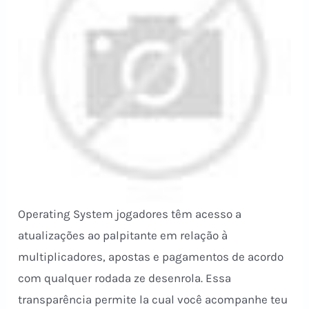
Operating System jogadores têm acesso a
atualizações ao palpitante em relação à
multiplicadores, apostas e pagamentos de acordo
com qualquer rodada ze desenrola. Essa
transparência permite la cual você acompanhe teu