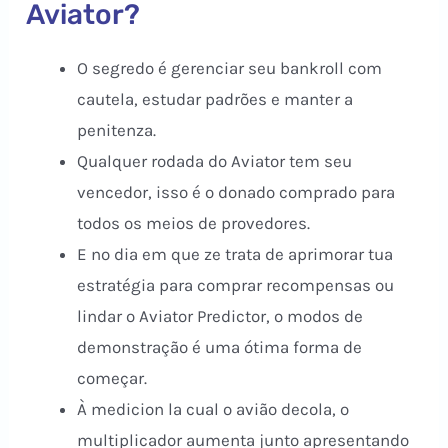
Aviator?
O segredo é gerenciar seu bankroll com
cautela, estudar padrões e manter a
penitenza.
Qualquer rodada do Aviator tem seu
vencedor, isso é o donado comprado para
todos os meios de provedores.
E no dia em que ze trata de aprimorar tua
estratégia para comprar recompensas ou
lindar o Aviator Predictor, o modos de
demonstração é uma ótima forma de
começar.
À medicion la cual o avião decola, o
multiplicador aumenta junto apresentando