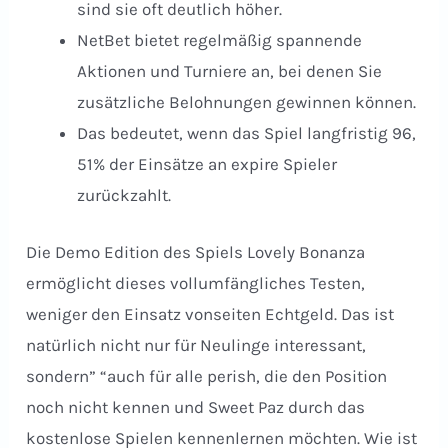
sind sie oft deutlich höher.
NetBet bietet regelmäßig spannende
Aktionen und Turniere an, bei denen Sie
zusätzliche Belohnungen gewinnen können.
Das bedeutet, wenn das Spiel langfristig 96,
51% der Einsätze an expire Spieler
zurückzahlt.
Die Demo Edition des Spiels Lovely Bonanza
ermöglicht dieses vollumfängliches Testen,
weniger den Einsatz vonseiten Echtgeld. Das ist
natürlich nicht nur für Neulinge interessant,
sondern” “auch für alle perish, die den Position
noch nicht kennen und Sweet Paz durch das
kostenlose Spielen kennenlernen möchten. Wie ist