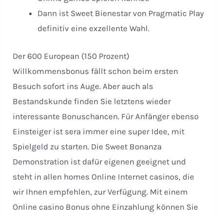
Dann ist Sweet Bienestar von Pragmatic Play
definitiv eine exzellente Wahl.
Der 600 European (150 Prozent)
Willkommensbonus fällt schon beim ersten
Besuch sofort ins Auge. Aber auch als
Bestandskunde finden Sie letztens wieder
interessante Bonuschancen. Für Anfänger ebenso
Einsteiger ist sera immer eine super Idee, mit
Spielgeld zu starten. Die Sweet Bonanza
Demonstration ist dafür eigenen geeignet und
steht in allen homes Online Internet casinos, die
wir Ihnen empfehlen, zur Verfügung. Mit einem
Online casino Bonus ohne Einzahlung können Sie