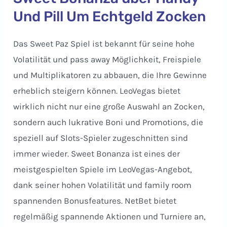
Und Pill Um Echtgeld Zocken
Das Sweet Paz Spiel ist bekannt für seine hohe
Volatilität und pass away Möglichkeit, Freispiele
und Multiplikatoren zu abbauen, die Ihre Gewinne
erheblich steigern können. LeoVegas bietet
wirklich nicht nur eine große Auswahl an Zocken,
sondern auch lukrative Boni und Promotions, die
speziell auf Slots-Spieler zugeschnitten sind
immer wieder. Sweet Bonanza ist eines der
meistgespielten Spiele im LeoVegas-Angebot,
dank seiner hohen Volatilität und family room
spannenden Bonusfeatures. NetBet bietet
regelmäßig spannende Aktionen und Turniere an,