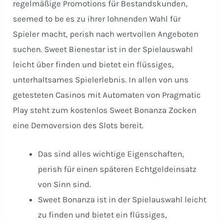
regelmäßige Promotions für Bestandskunden,
seemed to be es zu ihrer lohnenden Wahl für
Spieler macht, perish nach wertvollen Angeboten
suchen. Sweet Bienestar ist in der Spielauswahl
leicht über finden und bietet ein flüssiges,
unterhaltsames Spielerlebnis. In allen von uns
getesteten Casinos mit Automaten von Pragmatic
Play steht zum kostenlos Sweet Bonanza Zocken
eine Demoversion des Slots bereit.
Das sind alles wichtige Eigenschaften,
perish für einen späteren Echtgeldeinsatz
von Sinn sind.
Sweet Bonanza ist in der Spielauswahl leicht
zu finden und bietet ein flüssiges,