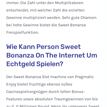
immer. Die Zahl unter den Multiplikatoren
entscheidet, mit welcher Zahl die erzielten
Gewinne multipliziert werden. Sehr gute Chancen
bei hohe Gewinne bietet die Sweet Bonanza
Freispielfunktion.
Wie Kann Person Sweet
Bonanza On The Internet Um
Echtgeld Spielen?
Der Sweet Bonanza Slot machine von Pragmatic
Enjoy bietet fruchtige ebenso süßes
Casinospielvergnügen durch tollen Bonus-
Features sowie absoluten Traumgewinnen von bis
zu 2, 11 Millionen Pound. Wenn ihr unterwegs Sweet