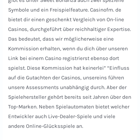
gibt es unter Sweet Bonanza auch zwei spezielle
Symbole und ein Freispielfeature. Casinofm. de
bietet dir einen geschenkt Vergleich von On-line
Casinos, durchgeführt über reichhaltiger Expertise.
Das bedeutet, dass wir möglicherweise eine
Kommission erhalten, wenn du dich über unseren
Link bei einem Casino registrierst ebenso dort
spielst. Diese Kommission hat keinerlei” “Einfluss
auf die Gutachten der Casinos, unsereins führen
unsere Assessments unabhängig durch. Aber der
Spielehersteller gehört bereits seit Jahren über den
Top-Marken. Neben Spielautomaten bietet welcher
Entwickler auch Live-Dealer-Spiele und viele
andere Online-Glücksspiele an.