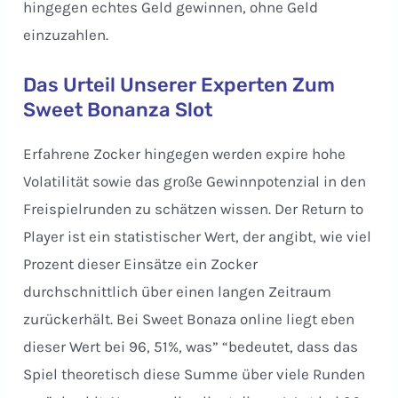
hingegen echtes Geld gewinnen, ohne Geld
einzuzahlen.
Das Urteil Unserer Experten Zum
Sweet Bonanza Slot
Erfahrene Zocker hingegen werden expire hohe
Volatilität sowie das große Gewinnpotenzial in den
Freispielrunden zu schätzen wissen. Der Return to
Player ist ein statistischer Wert, der angibt, wie viel
Prozent dieser Einsätze ein Zocker
durchschnittlich über einen langen Zeitraum
zurückerhält. Bei Sweet Bonaza online liegt eben
dieser Wert bei 96, 51%, was” “bedeutet, dass das
Spiel theoretisch diese Summe über viele Runden