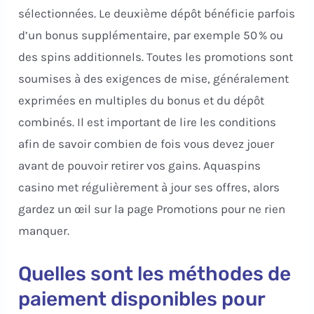
sélectionnées. Le deuxième dépôt bénéficie parfois
d’un bonus supplémentaire, par exemple 50 % ou
des spins additionnels. Toutes les promotions sont
soumises à des exigences de mise, généralement
exprimées en multiples du bonus et du dépôt
combinés. Il est important de lire les conditions
afin de savoir combien de fois vous devez jouer
avant de pouvoir retirer vos gains. Aquaspins
casino met régulièrement à jour ses offres, alors
gardez un œil sur la page Promotions pour ne rien
manquer.
Quelles sont les méthodes de
paiement disponibles pour