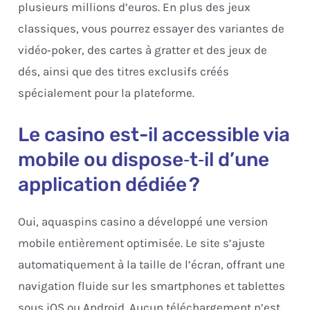
plusieurs millions d’euros. En plus des jeux
classiques, vous pourrez essayer des variantes de
vidéo‑poker, des cartes à gratter et des jeux de
dés, ainsi que des titres exclusifs créés
spécialement pour la plateforme.
Le casino est-il accessible via
mobile ou dispose‑t‑il d’une
application dédiée ?
Oui, aquaspins casino a développé une version
mobile entièrement optimisée. Le site s’ajuste
automatiquement à la taille de l’écran, offrant une
navigation fluide sur les smartphones et tablettes
sous iOS ou Android. Aucun téléchargement n’est