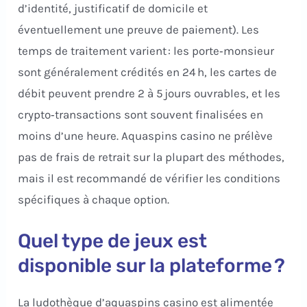
d’identité, justificatif de domicile et
éventuellement une preuve de paiement). Les
temps de traitement varient : les porte‑monsieur
sont généralement crédités en 24 h, les cartes de
débit peuvent prendre 2 à 5 jours ouvrables, et les
crypto‑transactions sont souvent finalisées en
moins d’une heure. Aquaspins casino ne prélève
pas de frais de retrait sur la plupart des méthodes,
mais il est recommandé de vérifier les conditions
spécifiques à chaque option.
Quel type de jeux est
disponible sur la plateforme ?
La ludothèque d’aquaspins casino est alimentée