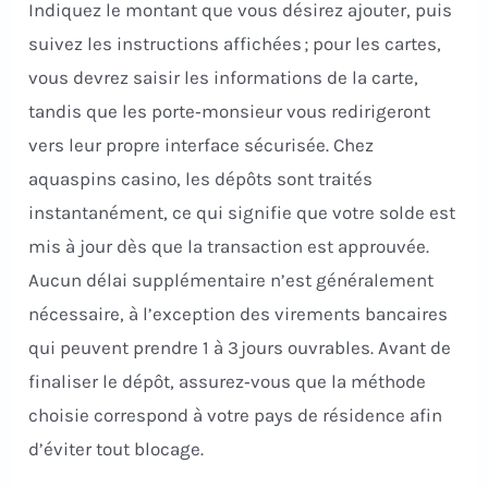
Indiquez le montant que vous désirez ajouter, puis
suivez les instructions affichées ; pour les cartes,
vous devrez saisir les informations de la carte,
tandis que les porte‑monsieur vous redirigeront
vers leur propre interface sécurisée. Chez
aquaspins casino, les dépôts sont traités
instantanément, ce qui signifie que votre solde est
mis à jour dès que la transaction est approuvée.
Aucun délai supplémentaire n’est généralement
nécessaire, à l’exception des virements bancaires
qui peuvent prendre 1 à 3 jours ouvrables. Avant de
finaliser le dépôt, assurez‑vous que la méthode
choisie correspond à votre pays de résidence afin
d’éviter tout blocage.