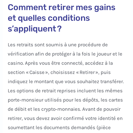
Comment retirer mes gains
et quelles conditions
s’appliquent ?
Les retraits sont soumis à une procédure de
vérification afin de protéger à la fois le joueur et le
casino. Après vous être connecté, accédez à la
section « Caisse », choisissez « Retirer », puis
indiquez le montant que vous souhaitez transférer.
Les options de retrait reprises incluent les mêmes
porte‑monsieur utilisés pour les dépôts, les cartes
de débit et les crypto‑monnaies. Avant de pouvoir
retirer, vous devez avoir confirmé votre identité en
soumettant les documents demandés (pièce