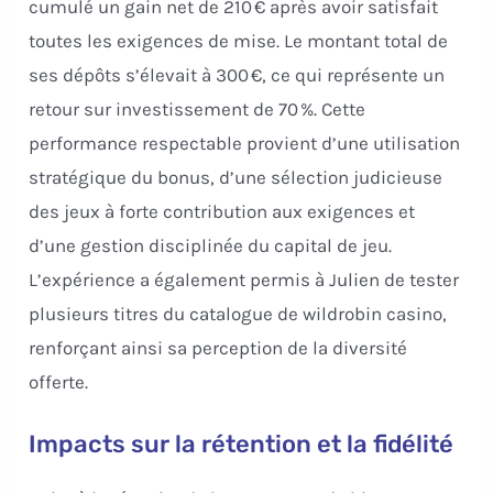
cumulé un gain net de 210 € après avoir satisfait
toutes les exigences de mise. Le montant total de
ses dépôts s’élevait à 300 €, ce qui représente un
retour sur investissement de 70 %. Cette
performance respectable provient d’une utilisation
stratégique du bonus, d’une sélection judicieuse
des jeux à forte contribution aux exigences et
d’une gestion disciplinée du capital de jeu.
L’expérience a également permis à Julien de tester
plusieurs titres du catalogue de wildrobin casino,
renforçant ainsi sa perception de la diversité
offerte.
Impacts sur la rétention et la fidélité