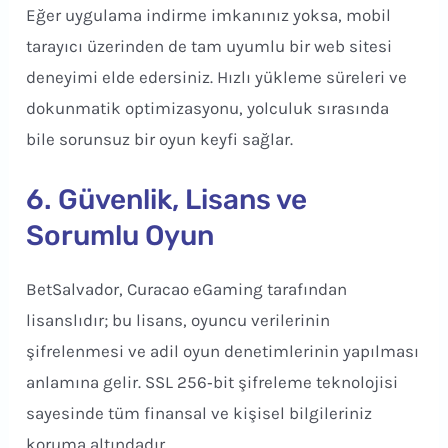
Eğer uygulama indirme imkanınız yoksa, mobil
tarayıcı üzerinden de tam uyumlu bir web sitesi
deneyimi elde edersiniz. Hızlı yükleme süreleri ve
dokunmatik optimizasyonu, yolculuk sırasında
bile sorunsuz bir oyun keyfi sağlar.
6. Güvenlik, Lisans ve
Sorumlu Oyun
BetSalvador, Curacao eGaming tarafından
lisanslıdır; bu lisans, oyuncu verilerinin
şifrelenmesi ve adil oyun denetimlerinin yapılması
anlamına gelir. SSL 256‑bit şifreleme teknolojisi
sayesinde tüm finansal ve kişisel bilgileriniz
koruma altındadır.