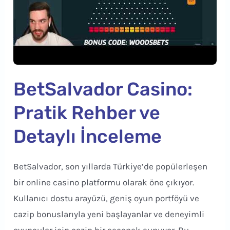
BetSalvador Casino:
Pratik Rehber ve
Detaylı İnceleme
BetSalvador, son yıllarda Türkiye’de popülerleşen
bir online casino platformu olarak öne çıkıyor.
Kullanıcı dostu arayüzü, geniş oyun portföyü ve
cazip bonuslarıyla yeni başlayanlar ve deneyimli