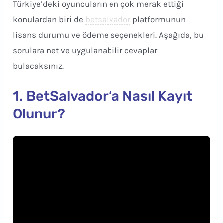
Türkiye’deki oyuncuların en çok merak ettiği
konulardan biri de
betsalvador
platformunun
lisans durumu ve ödeme seçenekleri. Aşağıda, bu
sorulara net ve uygulanabilir cevaplar
bulacaksınız.
1. BetSalvador’a Nasıl Kayıt
Olunur?