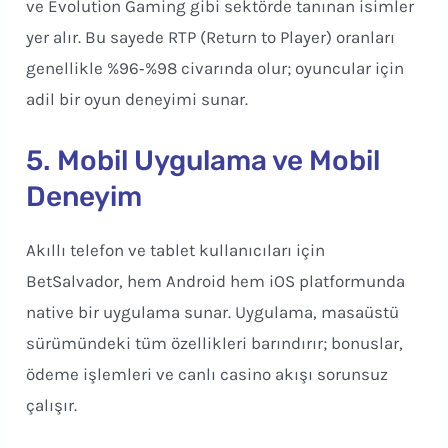
ve Evolution Gaming gibi sektörde tanınan isimler
yer alır. Bu sayede RTP (Return to Player) oranları
genellikle %96‑%98 civarında olur; oyuncular için
adil bir oyun deneyimi sunar.
5. Mobil Uygulama ve Mobil
Deneyim
Akıllı telefon ve tablet kullanıcıları için
BetSalvador, hem Android hem iOS platformunda
native bir uygulama sunar. Uygulama, masaüstü
sürümündeki tüm özellikleri barındırır; bonuslar,
ödeme işlemleri ve canlı casino akışı sorunsuz
çalışır.