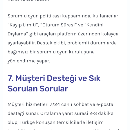
Sorumlu oyun politikası kapsamında, kullanıcılar
“Kayıp Limiti”, “Oturum Süresi” ve “Kendini
Dışlama” gibi araçları platform üzerinden kolayca
ayarlayabilir. Destek ekibi, problemli durumlarda
bağımsız bir sorumlu oyun kuruluşuna
yönlendirme yapar.
7. Müşteri Desteği ve Sık
Sorulan Sorular
Müşteri hizmetleri 7/24 canlı sohbet ve e‑posta
desteği sunar. Ortalama yanıt süresi 2‑3 dakika
olup, Türkçe konuşan temsilcilerle iletişim