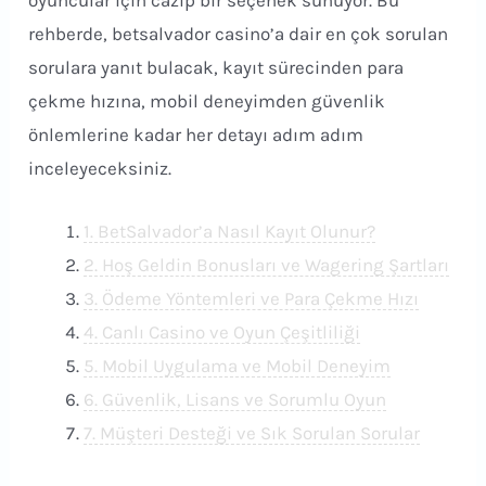
oyuncular için cazip bir seçenek sunuyor. Bu
rehberde, betsalvador casino’a dair en çok sorulan
sorulara yanıt bulacak, kayıt sürecinden para
çekme hızına, mobil deneyimden güvenlik
önlemlerine kadar her detayı adım adım
inceleyeceksiniz.
1. BetSalvador’a Nasıl Kayıt Olunur?
2. Hoş Geldin Bonusları ve Wagering Şartları
3. Ödeme Yöntemleri ve Para Çekme Hızı
4. Canlı Casino ve Oyun Çeşitliliği
5. Mobil Uygulama ve Mobil Deneyim
6. Güvenlik, Lisans ve Sorumlu Oyun
7. Müşteri Desteği ve Sık Sorulan Sorular