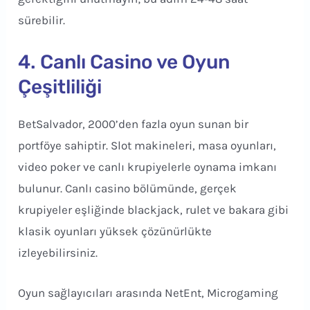
sürebilir.
4. Canlı Casino ve Oyun
Çeşitliliği
BetSalvador, 2000’den fazla oyun sunan bir
portföye sahiptir. Slot makineleri, masa oyunları,
video poker ve canlı krupiyelerle oynama imkanı
bulunur. Canlı casino bölümünde, gerçek
krupiyeler eşliğinde blackjack, rulet ve bakara gibi
klasik oyunları yüksek çözünürlükte
izleyebilirsiniz.
Oyun sağlayıcıları arasında NetEnt, Microgaming