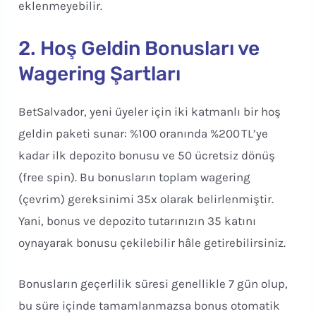
eklenmeyebilir.
2. Hoş Geldin Bonusları ve
Wagering Şartları
BetSalvador, yeni üyeler için iki katmanlı bir hoş
geldin paketi sunar: %100 oranında %200 TL’ye
kadar ilk depozito bonusu ve 50 ücretsiz dönüş
(free spin). Bu bonusların toplam wagering
(çevrim) gereksinimi 35x olarak belirlenmiştir.
Yani, bonus ve depozito tutarınızın 35 katını
oynayarak bonusu çekilebilir hâle getirebilirsiniz.
Bonusların geçerlilik süresi genellikle 7 gün olup,
bu süre içinde tamamlanmazsa bonus otomatik