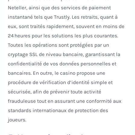
Neteller, ainsi que des services de paiement
instantané tels que Trustly. Les retraits, quant à
eux, sont traités rapidement, souvent en moins de
24 heures pour les solutions les plus courantes.
Toutes les opérations sont protégées par un
cryptage SSL de niveau bancaire, garantissant la
confidentialité de vos données personnelles et
bancaires. En outre, le casino propose une
procédure de vérification d’identité simple et
sécurisée, afin de prévenir toute activité
frauduleuse tout en assurant une conformité aux
standards internationaux de protection des
joueurs.