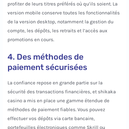
profiter de leurs titres préférés où qu’ils soient. La
version mobile conserve toutes les fonctionnalités
de la version desktop, notamment la gestion du
compte, les dépôts, les retraits et l’accès aux
promotions en cours.
4. Des méthodes de
paiement sécurisées
La confiance repose en grande partie sur la
sécurité des transactions financières, et shikaka
casino a mis en place une gamme étendue de
méthodes de paiement fiables. Vous pouvez
effectuer vos dépôts via carte bancaire,
portefeuilles électroniques comme Skrill ou