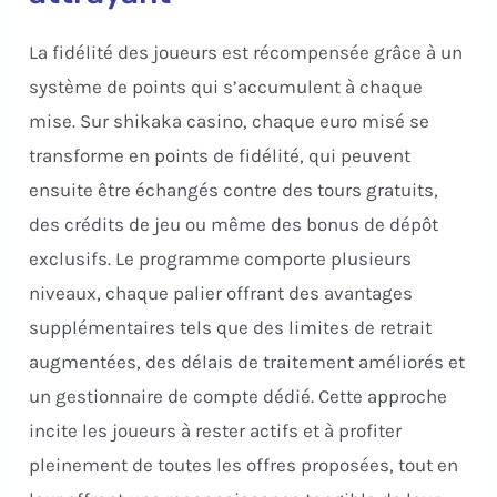
La fidélité des joueurs est récompensée grâce à un
système de points qui s’accumulent à chaque
mise. Sur shikaka casino, chaque euro misé se
transforme en points de fidélité, qui peuvent
ensuite être échangés contre des tours gratuits,
des crédits de jeu ou même des bonus de dépôt
exclusifs. Le programme comporte plusieurs
niveaux, chaque palier offrant des avantages
supplémentaires tels que des limites de retrait
augmentées, des délais de traitement améliorés et
un gestionnaire de compte dédié. Cette approche
incite les joueurs à rester actifs et à profiter
pleinement de toutes les offres proposées, tout en