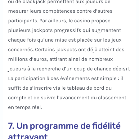
ou de blackjack permettent aux joueurs de
mesurer leurs compétences contre d’autres
participants. Par ailleurs, le casino propose
plusieurs jackpots progressifs qui augmentent
chaque fois qu’une mise est placée sur les jeux
concernés. Certains jackpots ont déjà atteint des
millions d’euros, attirant ainsi de nombreux
joueurs à la recherche d’un coup de chance décisif.
La participation à ces événements est simple : il
suffit de s’inscrire via le tableau de bord du
compte et de suivre l’avancement du classement
en temps réel.
7. Un programme de fidélité
attrayant