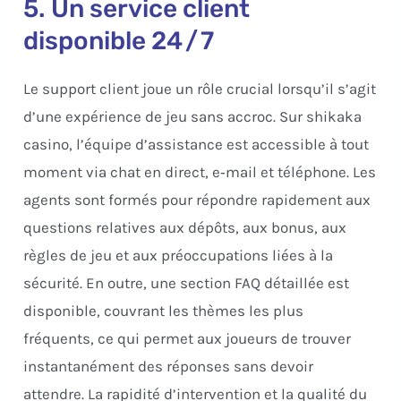
5. Un service client
disponible 24 / 7
Le support client joue un rôle crucial lorsqu’il s’agit
d’une expérience de jeu sans accroc. Sur shikaka
casino, l’équipe d’assistance est accessible à tout
moment via chat en direct, e‑mail et téléphone. Les
agents sont formés pour répondre rapidement aux
questions relatives aux dépôts, aux bonus, aux
règles de jeu et aux préoccupations liées à la
sécurité. En outre, une section FAQ détaillée est
disponible, couvrant les thèmes les plus
fréquents, ce qui permet aux joueurs de trouver
instantanément des réponses sans devoir
attendre. La rapidité d’intervention et la qualité du