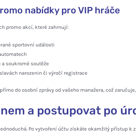
promo nabídky pro VIP hráče
ch promo akcí, které zahrnují:
rané sportovní události
 automatech
ů a soukromé soutěže
slavách narozenin či výročí registrace
 přímo do osobní zprávy od vašeho manažera, což zaručuje,
lenem a postupovat po úr
 jednoduchá. Po vytvoření účtu získáte okamžitý přístup k