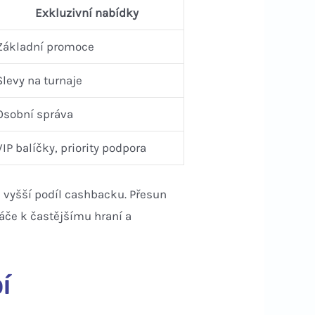
Exkluzivní nabídky
Základní promoce
Slevy na turnaje
Osobní správa
VIP balíčky, priority podpora
i vyšší podíl cashbacku. Přesun
če k častějšímu hraní a
í