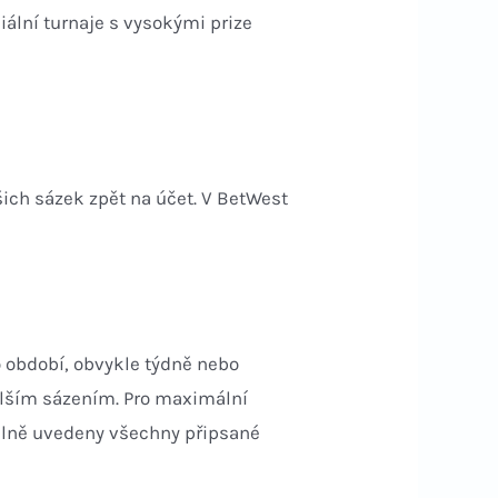
ální turnaje s vysokými prize
ich sázek zpět na účet. V BetWest
 období, obvykle týdně nebo
dalším sázením. Pro maximální
ailně uvedeny všechny připsané