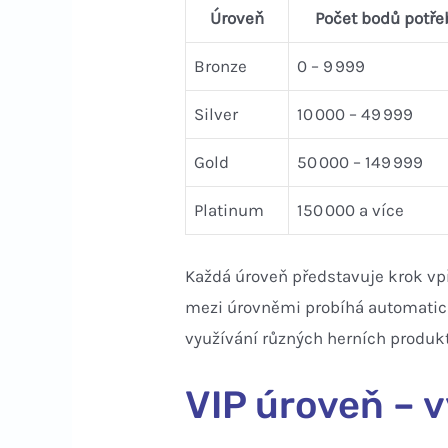
Úroveň
Počet bodů potř
Bronze
0 – 9 999
Silver
10 000 – 49 999
Gold
50 000 – 149 999
Platinum
150 000 a více
Každá úroveň představuje krok vpř
mezi úrovněmi probíhá automatick
využívání různých herních produk
VIP úroveň – v