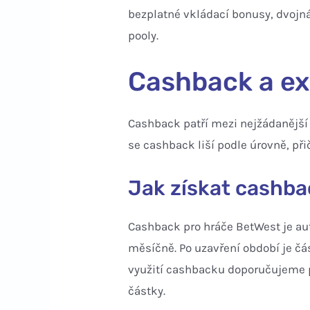
bezplatné vkládací bonusy, dvojná
pooly.
Cashback a ex
Cashback patří mezi nejžádanější 
se cashback liší podle úrovně, př
Jak získat cashba
Cashback pro hráče BetWest je au
měsíčně. Po uzavření období je čá
využití cashbacku doporučujeme p
částky.