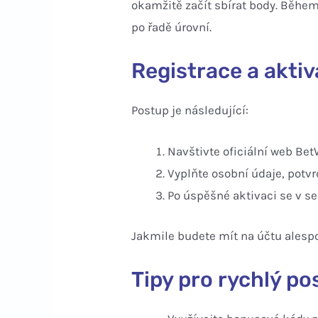
okamžitě začít sbírat body. Běhe
po řadě úrovní.
Registrace a akti
Postup je následující:
Navštivte oficiální web Bet
Vyplňte osobní údaje, potvr
Po úspěšné aktivaci se v s
Jakmile budete mít na účtu alesp
Tipy pro rychlý po