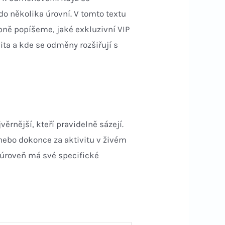
 do několika úrovní. V tomto textu
ně popíšeme, jaké exkluzivní VIP
ta a kde se odměny rozšiřují s
ěrnější, kteří pravidelně sázejí.
nebo dokonce za aktivitu v živém
á úroveň má své specifické