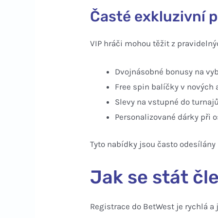
Časté exkluzivní 
VIP hráči mohou těžit z pravidelný
Dvojnásobné bonusy na vyb
Free spin balíčky v nových
Slevy na vstupné do turnaj
Personalizované dárky při o
Tyto nabídky jsou často odesílány
Jak se stát č
Registrace do BetWest je rychlá a