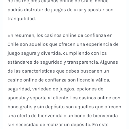
de los mejores casinos online de Chile, donde
podrás disfrutar de juegos de azar y apostar con
tranquilidad.
En resumen, los casinos online de confianza en
Chile son aquellos que ofrecen una experiencia de
juego segura y divertida, cumpliendo con los
estándares de seguridad y transparencia. Algunas
de las características que debes buscar en un
casino online de confianza son licencia válida,
seguridad, variedad de juegos, opciones de
apuesta y soporte al cliente. Los casinos online con
bono gratis y sin depósito son aquellos que ofrecen
una oferta de bienvenida o un bono de bienvenida
sin necesidad de realizar un depósito. En este