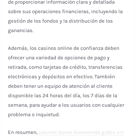
de proporcionar información clara y detallada
sobre sus operaciones financieras, incluyendo la
gestión de los fondos y la distribución de los
ganancias.
Además, los casinos online de confianza deben
ofrecer una variedad de opciones de pago y
retirada, como tarjetas de crédito, transferencias
electrónicas y depósitos en efectivo. También
deben tener un equipo de atención al cliente
disponible las 24 horas del día, los 7 días de la
semana, para ayudar a los usuarios con cualquier
problema o inquietud.
En resumen,
casinos bonos bienvenida gratis sin