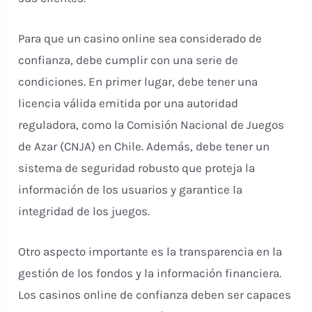
Para que un casino online sea considerado de
confianza, debe cumplir con una serie de
condiciones. En primer lugar, debe tener una
licencia válida emitida por una autoridad
reguladora, como la Comisión Nacional de Juegos
de Azar (CNJA) en Chile. Además, debe tener un
sistema de seguridad robusto que proteja la
información de los usuarios y garantice la
integridad de los juegos.
Otro aspecto importante es la transparencia en la
gestión de los fondos y la información financiera.
Los casinos online de confianza deben ser capaces