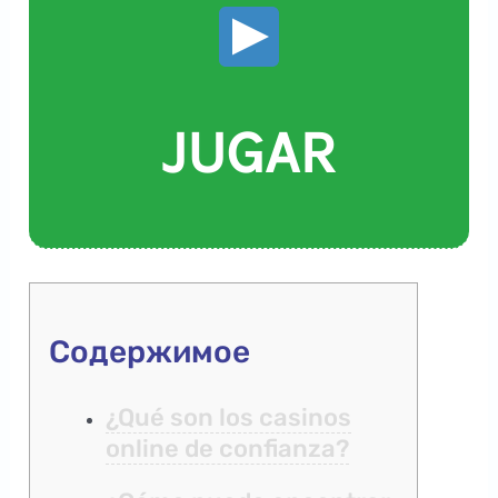
JUGAR
Содержимое
¿Qué son los casinos
online de confianza?