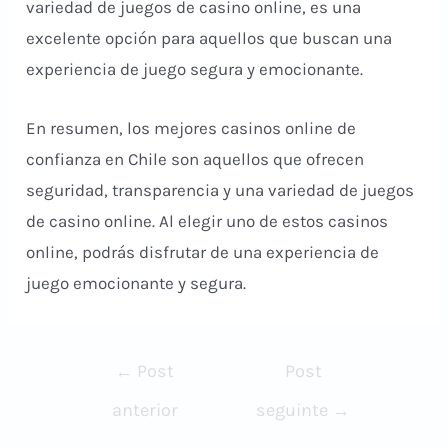
variedad de juegos de casino online, es una
excelente opción para aquellos que buscan una
experiencia de juego segura y emocionante.
En resumen, los mejores casinos online de
confianza en Chile son aquellos que ofrecen
seguridad, transparencia y una variedad de juegos
de casino online. Al elegir uno de estos casinos
online, podrás disfrutar de una experiencia de
juego emocionante y segura.
Navegação
←
Post
Post
de
anterior
seguinte
→
Post