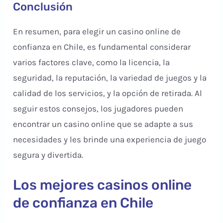
Conclusión
En resumen, para elegir un casino online de
confianza en Chile, es fundamental considerar
varios factores clave, como la licencia, la
seguridad, la reputación, la variedad de juegos y la
calidad de los servicios, y la opción de retirada. Al
seguir estos consejos, los jugadores pueden
encontrar un casino online que se adapte a sus
necesidades y les brinde una experiencia de juego
segura y divertida.
Los mejores casinos online
de confianza en Chile