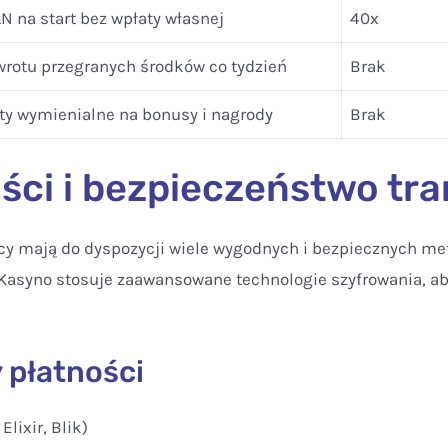
N na start bez wpłaty własnej
40x
wrotu przegranych środków co tydzień
Brak
ty wymienialne na bonusy i nagrody
Brak
ści i bezpieczeństwo tra
cy mają do dyspozycji wiele wygodnych i bezpiecznych met
. Kasyno stosuje zaawansowane technologie szyfrowania, a
 płatności
lixir, Blik)