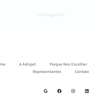
Post seguinte
→
me
A Adripet
Porque Nos Escolher
Representantes
Contato