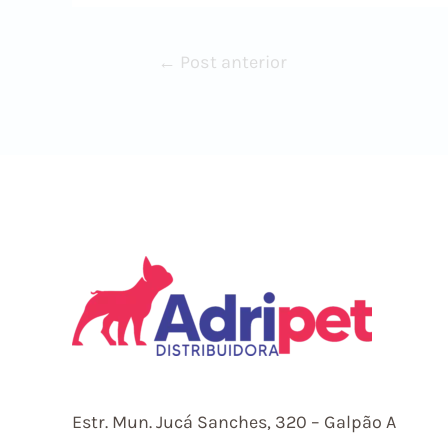
Navegação
←
Post anterior
de
Post
Estr.
Mun.
Jucá Sanches, 320 – Galpão A