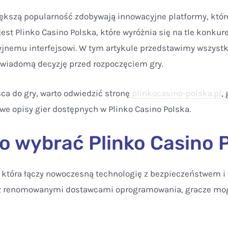
iększą popularność zdobywają innowacyjne platformy, któr
st Plinko Casino Polska, które wyróżnia się na tle konkuren
jnemu interfejsowi. W tym artykule przedstawimy wszystk
świadomą decyzję przed rozpoczęciem gry.
ca do gry, warto odwiedzić stronę
plinkocasino-polska.pl
,
we opisy gier dostępnych w Plinko Casino Polska.
o wybrać Plinko Casino 
, która łączy nowoczesną technologię z bezpieczeństwem i
 z renomowanymi dostawcami oprogramowania, gracze mogą