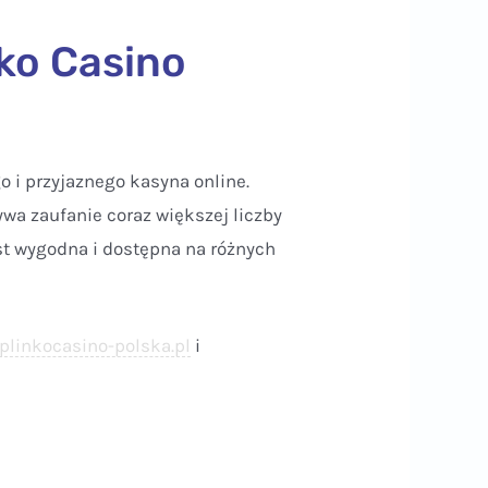
ko Casino
 i przyjaznego kasyna online.
ywa zaufanie coraz większej liczby
est wygodna i dostępna na różnych
plinkocasino-polska.pl
i