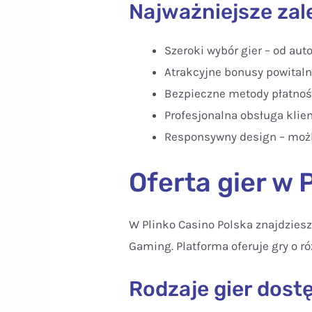
Najważniejsze zal
Szeroki wybór gier – od aut
Atrakcyjne bonusy powitaln
Bezpieczne metody płatnoś
Profesjonalna obsługa klie
Responsywny design – możli
Oferta gier w 
W Plinko Casino Polska znajdziesz
Gaming. Platforma oferuje gry o r
Rodzaje gier dost