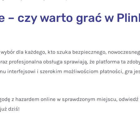
– czy warto grać w Plin
y wybór dla każdego, kto szuka bezpiecznego, nowoczesnego
oraz profesjonalna obsługa sprawiają, że platforma ta zdob
emu interfejsowi i szerokim możliwościom płatności, gra j
zygodę z hazardem online w sprawdzonym miejscu, odwiedź
już dziś!