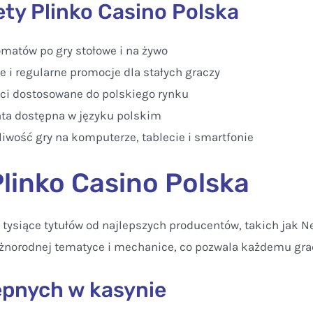
ety Plinko Casino Polska
omatów po gry stołowe i na żywo
e i regularne promocje dla stałych graczy
ci dostosowane do polskiego rynku
nta dostępna w języku polskim
wość gry na komputerze, tablecie i smartfonie
Plinko Casino Polska
 tysiące tytułów od najlepszych producentów, takich jak N
óżnorodnej tematyce i mechanice, co pozwala każdemu grac
ępnych w kasynie