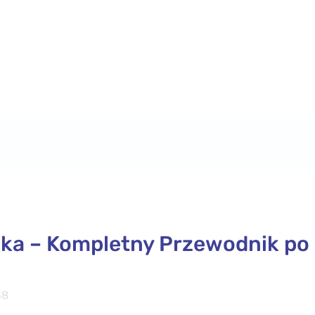
 - 18:00
 ADRIPET
PORQUE NOS ESCOLHER
REPRESENTANTES
lska – Kompletny Przewodnik 
68