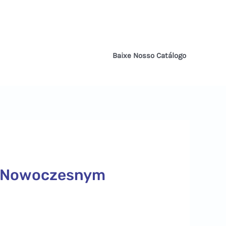
Baixe Nosso Catálogo
CONTATO
po Nowoczesnym